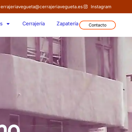
cerrajeriavegueta@cerrajeriavegueta.es
Instagram
os
Cerrajería
Zapatería
Contacto
mo