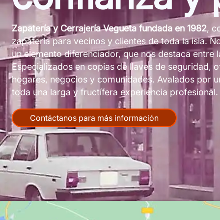
Zapatería y Cerrajería Vegueta fundada en 1982
, c
zapatería para vecinos y clientes de toda la isla.
un elemento diferenciador, que nos destaca entre 
Especializados en copias de llaves de seguridad,
hogares, negocios y comunidades. Avalados por una
toda una larga y fructífera experiencia profesional.
Contáctanos para más información