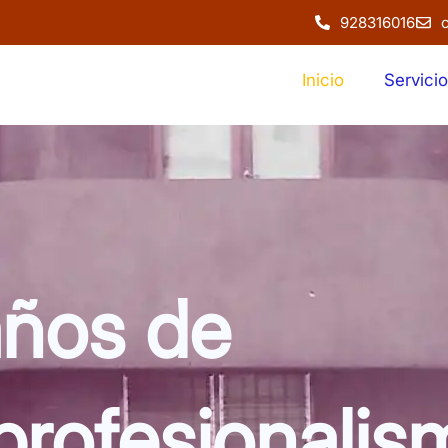
928316016
Inicio
Servici
ños de
profesionalis