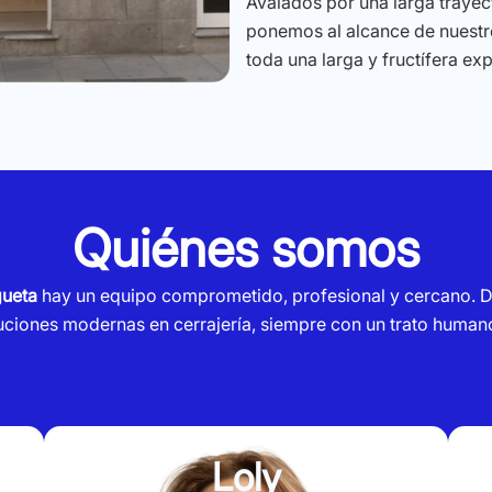
Avalados por una larga trayect
ponemos al alcance de nuestro
toda una larga y fructífera ex
Quiénes somos
gueta
hay un equipo comprometido, profesional y cercano. D
luciones modernas en cerrajería, siempre con un trato human
Loly