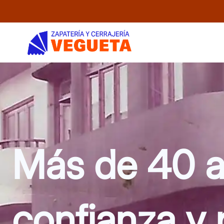
Ir
al
contenido
Más de 40 a
confianza y 