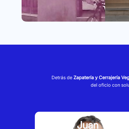
Detrás de
Zapatería y Cerrajería Ve
del oficio con so
Juan