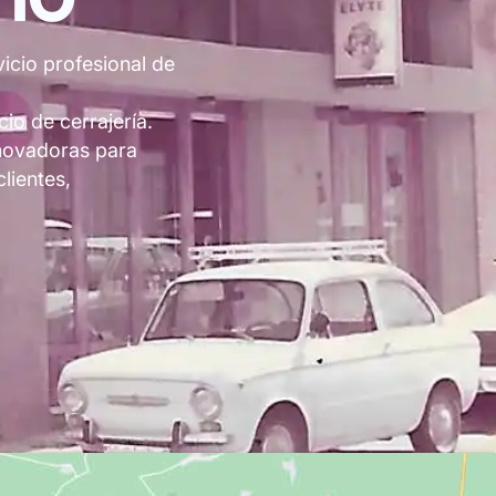
icio profesional de
io de cerrajería.
nnovadoras para
lientes,