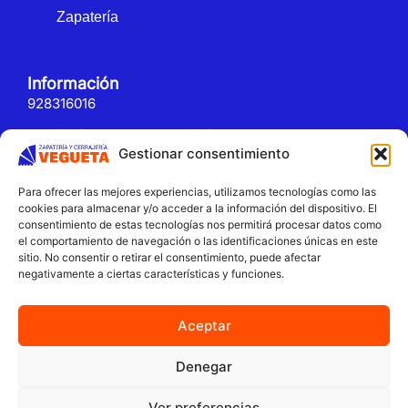
Zapatería
Información
928316016
cerrajeriavegueta@cerrajeriavegueta.es
Gestionar consentimiento
Legal
Para ofrecer las mejores experiencias, utilizamos tecnologías como las
Política de cookies
cookies para almacenar y/o acceder a la información del dispositivo. El
consentimiento de estas tecnologías nos permitirá procesar datos como
Política de privacidad
el comportamiento de navegación o las identificaciones únicas en este
sitio. No consentir o retirar el consentimiento, puede afectar
Declaración de accesibilidad
negativamente a ciertas características y funciones.
Aviso legal
Aceptar
Denegar
Un servicio de
Ver preferencias